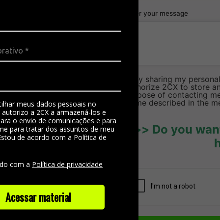
l with
Enter your message
ecialist
hieve your goal
By sharing my personal 
authorize 2CX to store an
purpose of contacting me 
to me described in the m
ilhar meus dados pessoais no
, autorizo a 2CX a armazená-los e
 para o envio de comunicações e para
>>> Do you want
me para tratar dos assuntos de meu
Estou de acordo com a Política de
e
rdo com a
Política de privacidade
Acessar material