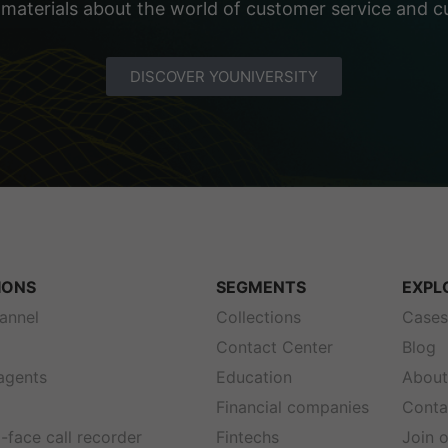
 materials about the world of customer service and 
DISCOVER YOUNIVERSITY
IONS
SEGMENTS
EXPL
annel
Collections
Case
Contact Center
Blog
 agents
Education
About
Financial companies
Conta
-face call recorder
Fintechs
Join 