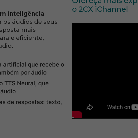
Ofereça mais exp
o 2CX iChannel
m Inteligência
r os áudios de seus
resposta mais
ra e eficiente,
dio.
 artificial que recebe o
 também por áudio
o TTS Neural, que
 áudio
 de respostas: texto,