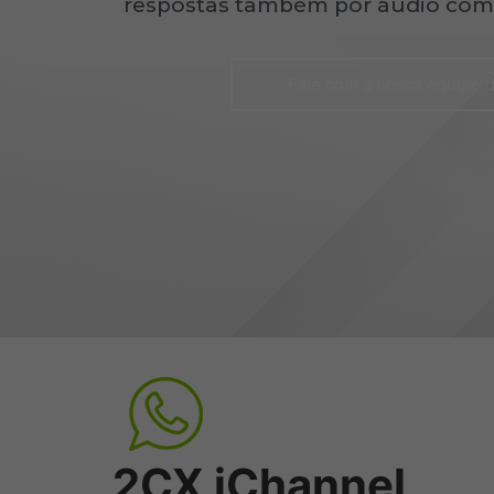
respostas também por áudio com
Fale com a nossa equipe 
2CX iChannel