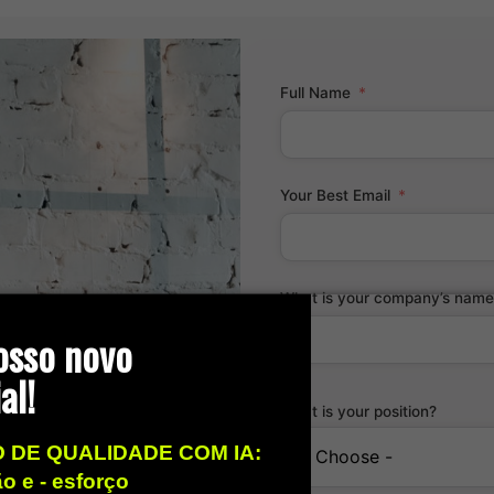
Full Name
Your Best Email
What is your company’s name
osso novo
al!
What is your position?
 DE QUALIDADE COM IA:
 you
ão e - esforço