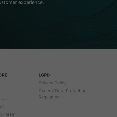
customer experience.
ORE
LGPD
s
Privacy Policy
General Data Protection
Regulation
 Us
ct
our team