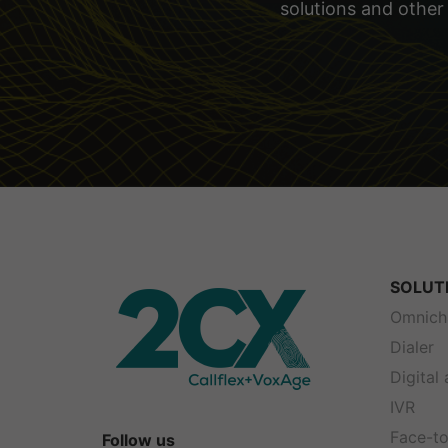
solutions and other
SOLUT
Omnich
Dialer
Digital
IVR
Face-to
Follow us