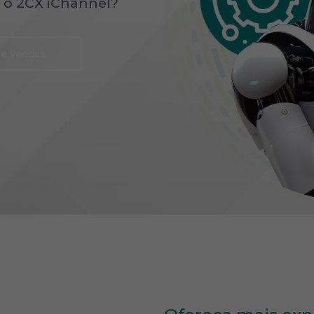
 o 2CX iChannel?
de vendas