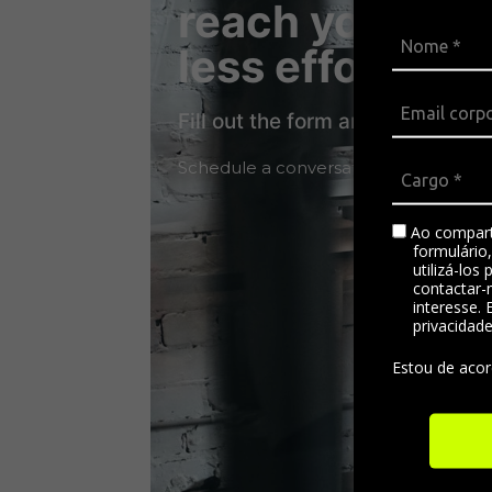
reach your goa
less effort?
Fill out the form and talk to a sp
Schedule a conversation today and ac
Ao compart
formulário
utilizá-los
contactar-
interesse. 
privacidad
Estou de aco