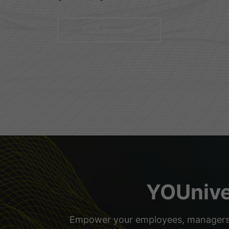
Find more out
YOUniver
Empower your employees, managers, a