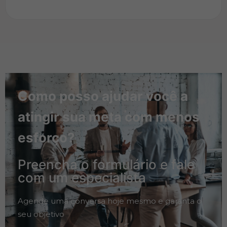
Como posso ajudar você a
atingir sua meta com menos
esforço?
Preencha o formulário e fale
com um especialista
Agende uma conversa hoje mesmo e garanta o
seu objetivo