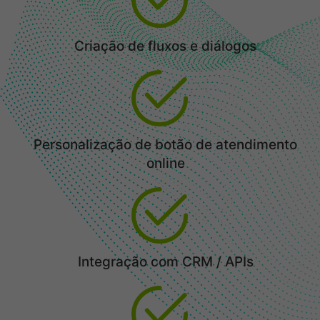
Criação de fluxos e diálogos
Personalização de botão de atendimento
online
Integração com CRM / APIs