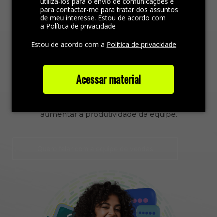
utilizá-los para o envio de comunicações e
redução de custos e aumentarem a produtividade
para contactar-me para tratar dos assuntos
de meu interesse. Estou de acordo com
da equipe.
a Política de privacidade
Com os
Agentes Digitais
é possível conduzir alto
Estou de acordo com a
Política de privacidade
volume de interações simultâneas com os clientes
de forma consistente e precisa, seguindo os fluxos
Acessar material
pré-definidos e garantindo uma experiência
satisfatória, além de reduzir os erros de contato com
os clientes,
possibilitar a redução de custos e
aumentar a produtividade da equipe.
Quero falar com a equipe de vendas