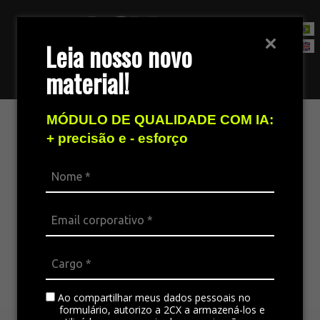
Leia nosso novo
material!
Fale com nossa equipe de vendas
MÓDULO DE QUALIDADE COM IA:
Agentes digitais de voz ou
+ precisão e - esforço
texto 2CX
Voz ou texto, revolucione sua operação de
atendimento com os Agentes Digitais
Os
Agentes digitais de voz e texto
tem
autonomia para realizar demonstrações de
produtos, negociar, coletar dados, tirar dúvidas e
Ao compartilhar meus dados pessoais no
formulário, autorizo a 2CX a armazená-los e
enviar documentos, além de possibilitarem a