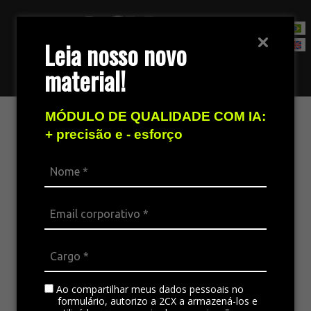
Leia nosso novo
material!
Fale com nossa equipe de vendas
MÓDULO DE QUALIDADE COM IA:
Setores
+ precisão e - esforço
A 2CX auxilia empresas de diferentes setores a
transformarem o atendimento ao cliente em
verdadeiras experiências.
Ao compartilhar meus dados pessoais no
formulário, autorizo a 2CX a armazená-los e