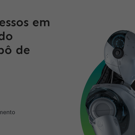
essos em
 do
bô de
imento