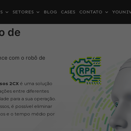
S
SETORES
BLOG
CASES
CONTATO
YOUNIV
o de
nce com o robô de
ssos 2CX
é uma solução
ções entre diferentes
idade para a sua operação.
s, é possível eliminar
stos e o tempo médio por