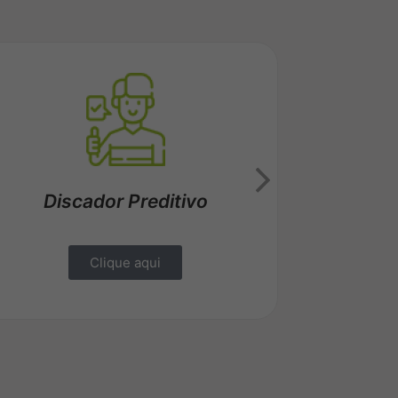
Rôbo
Discador Preditivo
Clique aqui