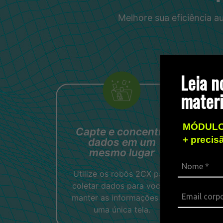
Melhore sua eficiência 
Leia n
materi
MÓDULO
Capte e concentre
C
+ precis
dados em um
mesmo lugar
Utilize os robôs 2CX para
coletar dados para você e
manter as informações em
uma única tela.