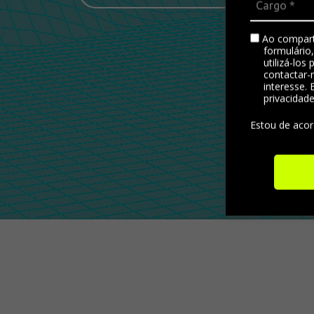
Ao compart
formulário
utilizá-los
contactar-
interesse. 
privacidad
Estou de aco