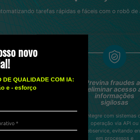
automatizando tarefas rápidas e fáceis com o robô d
osso novo
al!
 DE QUALIDADE COM IA:
rie estratégias de
Previna fraudes 
ão e - esforço
acordo com sua
eliminar acesso 
operação
informações
sigilosas
Segmente, organize e
Integre com sistemas 
gerencie os mailings
operação via API ou
quando quiser.
webservice, evitando er
em processos e