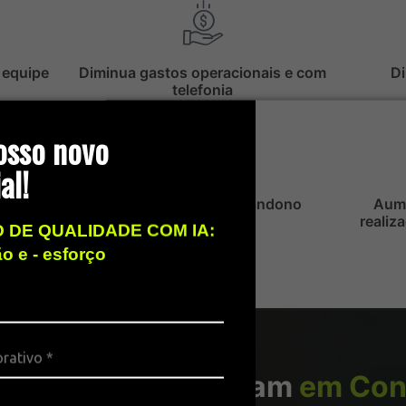
 equipe
Diminua gastos operacionais e com
Di
telefonia
osso novo
al!
fetiva
Diminua a taxa de abandono
Aum
realiz
 DE QUALIDADE COM IA:
ão e - esforço
uções 2CX funcionam
em Con