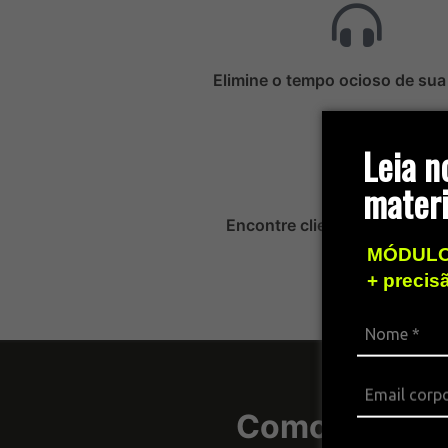
Elimine o tempo ocioso de sua
Leia n
materi
Encontre clientes de forma e
MÓDULO
+ precis
Como as sol