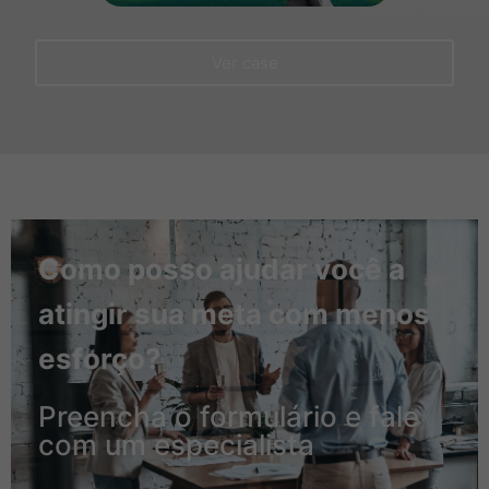
Ver case
Como posso ajudar você a
atingir sua meta com menos
esforço?
Preencha o formulário e fale
com um especialista