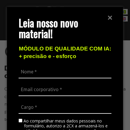
Leia nosso novo
material!
Fale com nossa equipe de vendas
Cases
MÓDULO DE QUALIDADE COM IA:
+ precisão e - esforço
Descomplique o atendimento ao
cliente com as soluções 2CX
Conheça alguns de nossos cases de sucesso e entenda
como a 2CX pode ajudar a sua empresa a conquistar
melhores resultados no atendimento ao cliente, a
partir de soluções eficazes e jornadas que façam
sentido.
Ao compartilhar meus dados pessoais no
formulário, autorizo a 2CX a armazená-los e