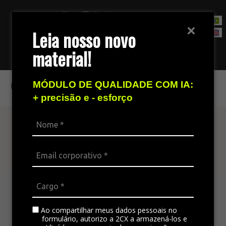
Leia nosso novo
material!
Fale com nossa equipe de vendas
Conteúdo
MÓDULO DE QUALIDADE COM IA:
+ precisão e - esforço
Atenda seu cliente
em todos os canais
A plataforma omnichannel é ideal para integrar
todos os canais da empresa, padronizando a
comunicação e gerando satisfação no
Ao compartilhar meus dados pessoais no
atendimento.
formulário, autorizo a 2CX a armazená-los e