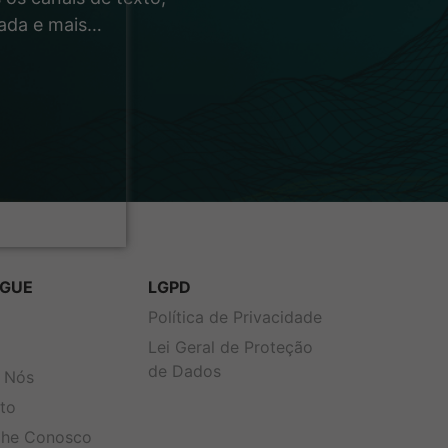
rada e mais…
GUE
LGPD
s
Política de Privacidade
Lei Geral de Proteção
de Dados
 Nós
to
lhe Conosco