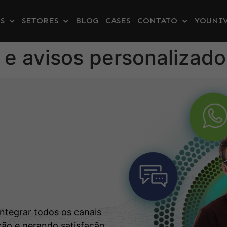
S
SETORES
BLOG
CASES
CONTATO
YOUNIV
e avisos personalizad
s
integrar todos os canais
ão e gerando satisfação