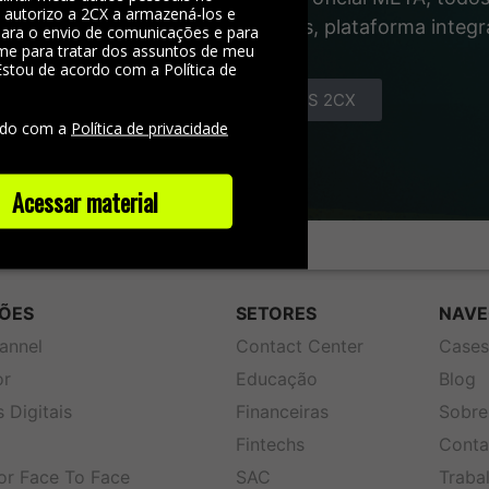
, autorizo a 2CX a armazená-los e
gente das interações com clientes, plataforma integ
 para o envio de comunicações e para
me para tratar dos assuntos de meu
Estou de acordo com a Política de
e
CONHEÇA OS COMBOS 2CX
rdo com a
Política de privacidade
Acessar material
ÕES
SETORES
NAVE
annel
Contact Center
Case
or
Educação
Blog
 Digitais
Financeiras
Sobre
Fintechs
Conta
or Face To Face
SAC
Traba