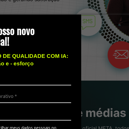
osso novo
al!
 DE QUALIDADE COM IA:
ão e - esforço
ra pequenas e médias
ilhar meus dados pessoais no
 qualidade das grandes. Número oficial META, todos 