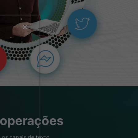
 operações
os canais de texto,