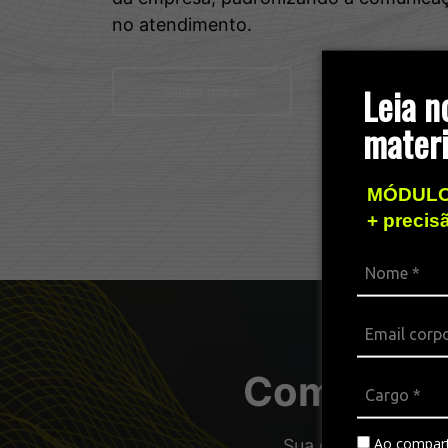
no atendimento.
Leia n
Saiba mais
materi
MÓDULO
+ precis
Combos pa
Ao compart
Sua operação com a