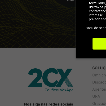
formulário
visão abran
utilizá-los
contactar-
interesse. 
privacidad
Estou de aco
SOLUÇ
Omnich
Discad
Agentes
URA
Gravad
Nos siga nas redes sociais