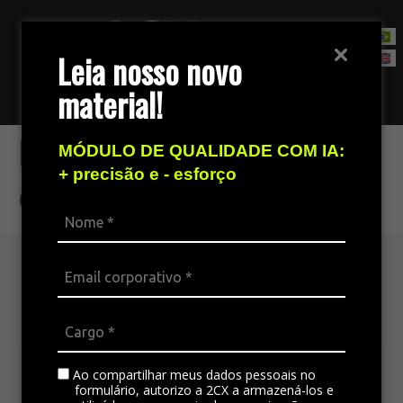
Leia nosso novo
material!
Fale com nossa equipe de vendas
Localize palavras
MÓDULO DE QUALIDADE COM IA:
+ precisão e - esforço
com facilidade
Atenda seu cliente
em todos os canais
A plataforma omnichannel é ideal para integrar
todos os canais da empresa, padronizando a
Ao compartilhar meus dados pessoais no
formulário, autorizo a 2CX a armazená-los e
comunicação e gerando satisfação no