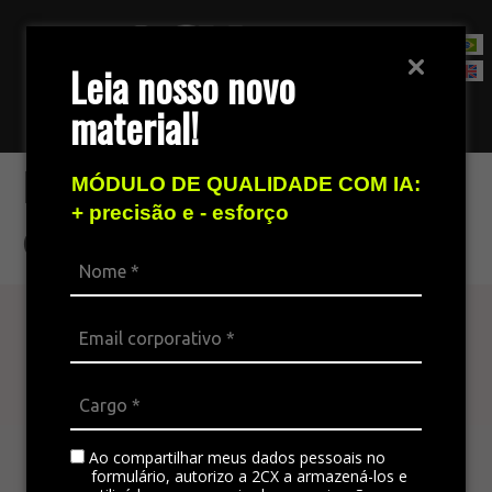
Leia nosso novo
material!
Fale com nossa equipe de vendas
Mantém o histórico
MÓDULO DE QUALIDADE COM IA:
+ precisão e - esforço
da conversa
Atenda seu cliente
em todos os canais
A plataforma omnichannel é ideal para integrar
todos os canais da empresa, padronizando a
Ao compartilhar meus dados pessoais no
formulário, autorizo a 2CX a armazená-los e
comunicação e gerando satisfação no