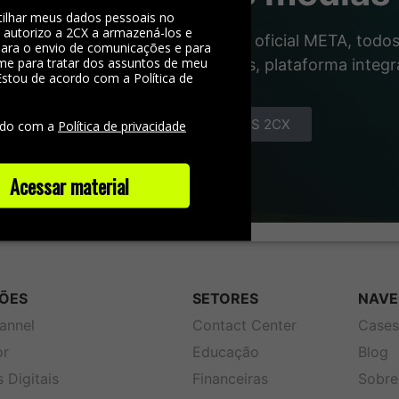
ilhar meus dados pessoais no
, autorizo a 2CX a armazená-los e
 qualidade das grandes. Número oficial META, todos 
 para o envio de comunicações e para
me para tratar dos assuntos de meu
gente das interações com clientes, plataforma integ
Estou de acordo com a Política de
e
CONHEÇA OS COMBOS 2CX
rdo com a
Política de privacidade
Acessar material
ÕES
SETORES
NAVE
annel
Contact Center
Case
or
Educação
Blog
 Digitais
Financeiras
Sobre