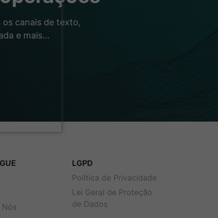
os canais de texto,
rada e mais…
GUE
LGPD
s
Política de Privacidade
Lei Geral de Proteção
de Dados
 Nós