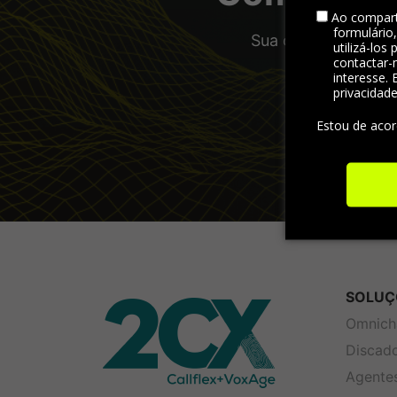
Ao compart
formulário
Sua operação com a
utilizá-los
contactar-
visão abran
interesse. 
privacidad
Estou de aco
SOLUÇ
Omnich
Discad
Agentes