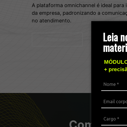
A plataforma omnichannel é ideal para 
da empresa, padronizando a comunicaç
no atendimento.
Leia n
Saiba mais
materi
MÓDULO
+ precis
Combos pa