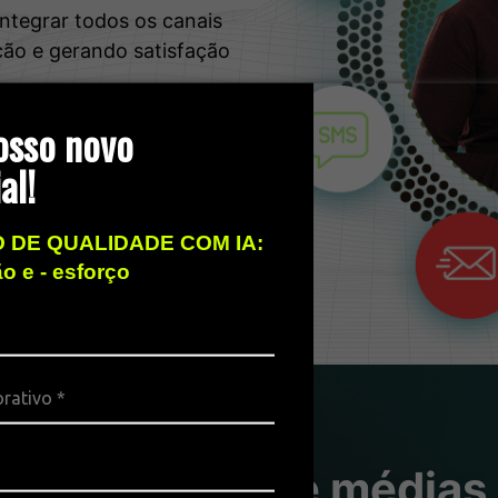
integrar todos os canais
ão e gerando satisfação
osso novo
al!
 DE QUALIDADE COM IA:
ão e - esforço
ra pequenas e médias