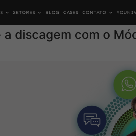
S
SETORES
BLOG
CASES
CONTATO
YOUNIV
e a discagem com o Mó
s