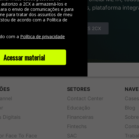
, autorizo a 2CX a armazená-los e
gente das interações com clientes, plataforma integ
 para o envio de comunicações e para
me para tratar dos assuntos de meu
Estou de acordo com a Política de
e
CONHEÇA OS COMBOS 2CX
rdo com a
Política de privacidade
Acessar material
ÕES
SETORES
NAVE
annel
Contact Center
Case
or
Educação
Blog
 Digitais
Financeiras
Sobre
Fintechs
Conta
or Face To Face
SAC
Traba