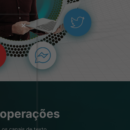
 operações
os canais de texto,