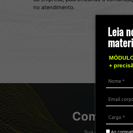
no atendimento.
Leia n
Saiba mais
materi
MÓDULO
+ precis
Combos pa
Ao compart
Sua operação com a