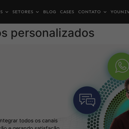
S
SETORES
BLOG
CASES
CONTATO
YOUNIV
xos personalizados
s
integrar todos os canais
ão e gerando satisfação