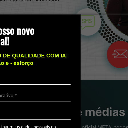
osso novo
al!
 DE QUALIDADE COM IA:
ão e - esforço
ra pequenas e médias
ilhar meus dados pessoais no
 qualidade das grandes. Número oficial META, todos 