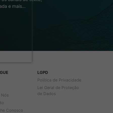
rada e mais…
GUE
LGPD
s
Política de Privacidade
Lei Geral de Proteção
de Dados
 Nós
to
lhe Conosco