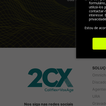
formulário
visão abran
utilizá-los
contactar-
interesse. 
privacidad
Estou de aco
SOLUÇ
Omnich
Discad
Agentes
URA
Gravad
Nos siga nas redes sociais