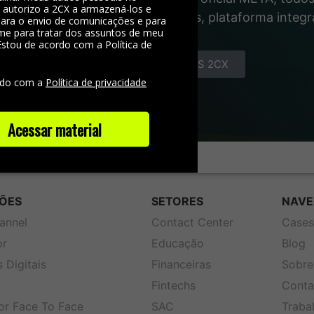
, autorizo a 2CX a armazená-los e
gente das interações com clientes, plataforma integ
 para o envio de comunicações e para
me para tratar dos assuntos de meu
Estou de acordo com a Política de
e
CONHEÇA OS COMBOS 2CX
rdo com a
Política de privacidade
Acessar material
ÕES
SETORES
NAVE
annel
Contact Center
Case
or
Educação
Blog
 Digitais
Financeiras
Sobre
Fintechs
Conta
or Face To Face
SAC
Traba