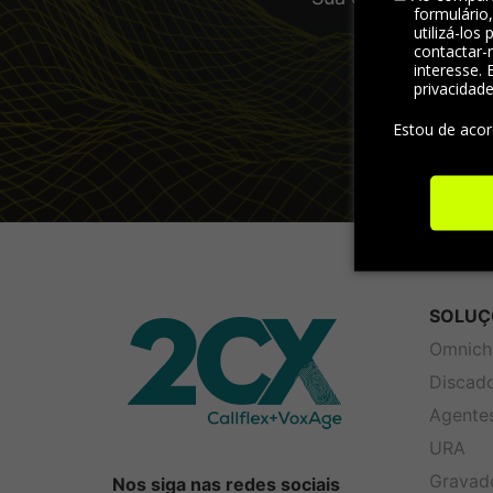
formulário
visão abran
utilizá-los
contactar-
interesse. 
privacidad
Estou de aco
SOLUÇ
Omnich
Discad
Agentes
URA
Gravad
Nos siga nas redes sociais