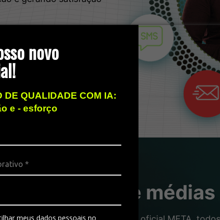
osso novo
al!
 DE QUALIDADE COM IA:
ão e - esforço
ra pequenas e médias
ilhar meus dados pessoais no
 qualidade das grandes. Número oficial META, todos 