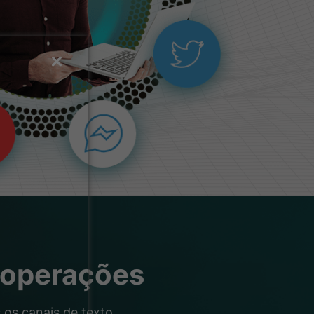
 operações
os canais de texto,