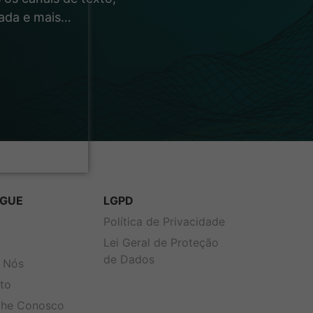
rada e mais…
GUE
LGPD
s
Política de Privacidade
Lei Geral de Proteção
de Dados
 Nós
to
lhe Conosco