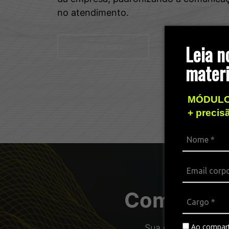
no atendimento.
Leia n
Saiba mais
materi
MÓDULO
+ precis
Combos pa
Ao compart
Sua operação com a