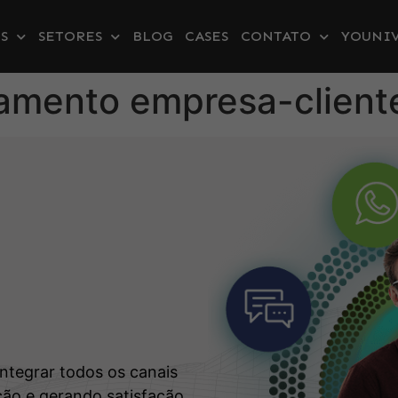
S
SETORES
BLOG
CASES
CONTATO
YOUNIV
namento empresa-client
s
integrar todos os canais
ão e gerando satisfação