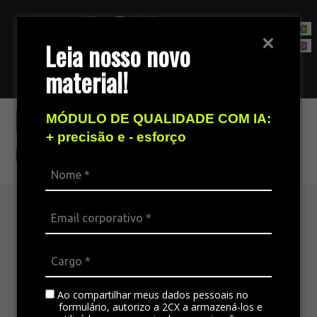
Leia nosso novo
material!
Fale com nossa equipe de vendas
Possibilidades de
MÓDULO DE QUALIDADE COM IA:
+ precisão e - esforço
utilização
Atenda seu cliente
em todos os canais
A plataforma omnichannel é ideal para integrar
todos os canais da empresa, padronizando a
Ao compartilhar meus dados pessoais no
formulário, autorizo a 2CX a armazená-los e
comunicação e gerando satisfação no