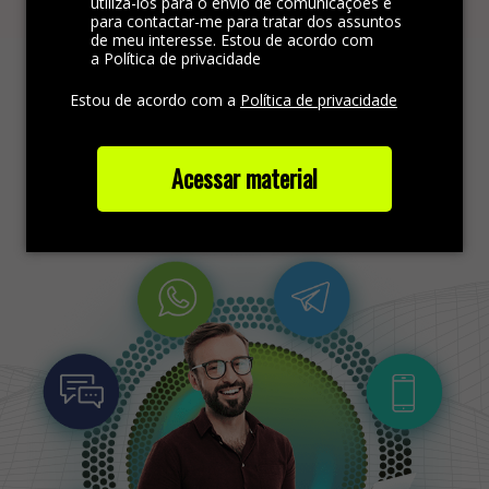
utilizá-los para o envio de comunicações e
para contactar-me para tratar dos assuntos
A plataforma omnichannel é ideal para integrar
de meu interesse. Estou de acordo com
a Política de privacidade
todos os canais da empresa, padronizando a
comunicação e gerando satisfação no
Estou de acordo com a
Política de privacidade
atendimento.
Acessar material
Saiba mais