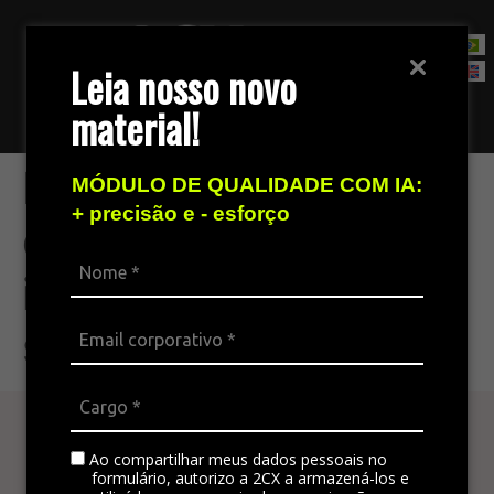
Leia nosso novo
material!
Fale com nossa equipe de vendas
Previna fraudes ao
MÓDULO DE QUALIDADE COM IA:
+ precisão e - esforço
eliminar acesso a
informações
sigilosas
Atenda seu cliente
Ao compartilhar meus dados pessoais no
em todos os canais
formulário, autorizo a 2CX a armazená-los e