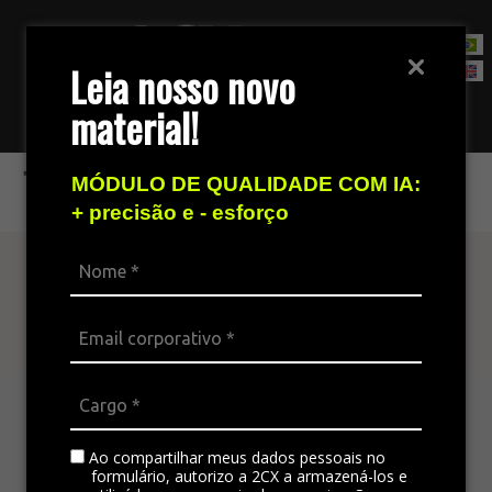
Leia nosso novo
material!
Fale com nossa equipe de vendas
Telegram
MÓDULO DE QUALIDADE COM IA:
+ precisão e - esforço
Atenda seu cliente
em todos os canais
A plataforma omnichannel é ideal para integrar
todos os canais da empresa, padronizando a
comunicação e gerando satisfação no
Ao compartilhar meus dados pessoais no
atendimento.
formulário, autorizo a 2CX a armazená-los e