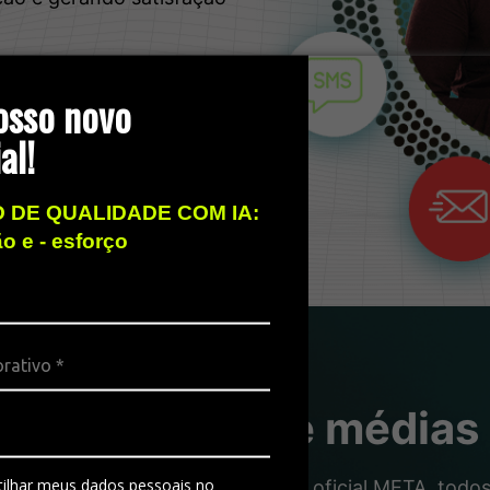
osso novo
al!
 DE QUALIDADE COM IA:
ão e - esforço
ra pequenas e médias
ilhar meus dados pessoais no
 qualidade das grandes. Número oficial META, todos 