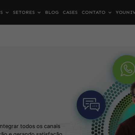
S
SETORES
BLOG
CASES
CONTATO
YOUNIV
s
integrar todos os canais
ão e gerando satisfação