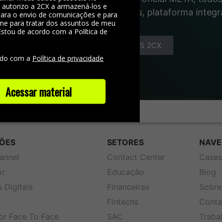
, autorizo a 2CX a armazená-los e
gente das interações com clientes, plataforma integ
 para o envio de comunicações e para
me para tratar dos assuntos de meu
Estou de acordo com a Política de
e
CONHEÇA OS COMBOS 2CX
rdo com a
Política de privacidade
Acessar material
ÕES
SETORES
NAVE
annel
Contact Center
Case
or
Educação
Blog
 Digitais
Financeiras
Sobre
Fintechs
Conta
or Face To Face
SAC
Traba