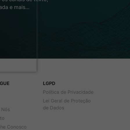
rada e mais…
GUE
LGPD
s
Política de Privacidade
Lei Geral de Proteção
de Dados
 Nós
to
lhe Conosco