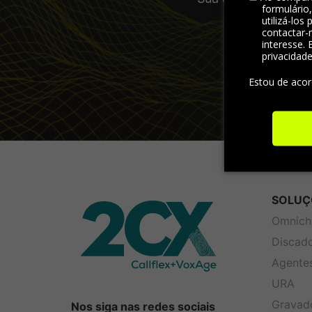
formulário
visão abran
utilizá-los
contactar-
interesse. 
privacidad
Estou de aco
SOLUÇ
Omnich
Discad
Agentes
URA
Gravad
Nos siga nas redes sociais