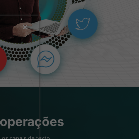
 operações
os canais de texto,