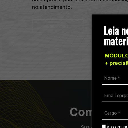
no atendimento.
Leia n
Saiba mais
materi
MÓDULO
+ precis
Combos pa
Ao compart
Sua operação com a