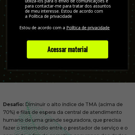
utilizá-los para o envio de comunicações e
Aumento de 65% na retenção de
para contactar-me para tratar dos assuntos
chamadas em uma seguradora
de meu interesse. Estou de acordo com
a Política de privacidade
Veja como as soluções 2CX auxiliaram uma
Estou de acordo com a
Política de privacidade
grande seguradora a diminuir o alto índice de
Tempo Médio de Atendimento (TMA) em uma
central de atendimento humano.
Acessar material
Desafio:
Diminuir o alto índice de TMA (acima de
70%) e filas de espera da central de atendimento
humano de uma grande seguradora, que precisa
fazer o intermédio entre o prestador de serviço e o