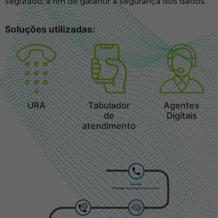
segurado, a fim de garantir a segurança dos dados.
Soluções utilizadas:
URA
Tabulador
Agentes
de
Digitais
atendimento