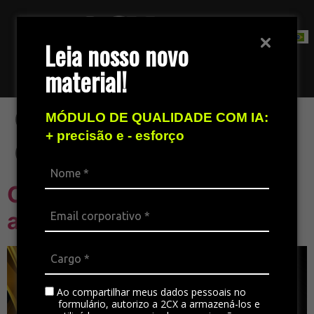
Leia nosso novo
material!
Fale com nossa equipe de vendas
Categoria:
IA
MÓDULO DE QUALIDADE COM IA:
+ precisão e - esforço
Generativa
O impacto da inteligência
artificial no atendimento
Ao compartilhar meus dados pessoais no
formulário, autorizo a 2CX a armazená-los e