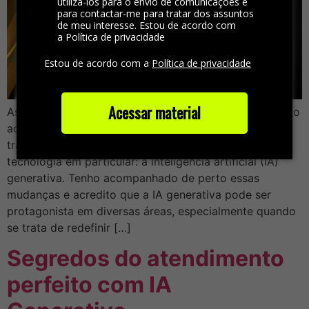
utilizá-los para o envio de comunicações e
para contactar-me para tratar dos assuntos
de meu interesse. Estou de acordo com
a Política de privacidade
Estou de acordo com a
Política de privacidade
Acessar material
Assim como muitos setores, o mercado de atendimento
ao cliente está passando por uma grande
transformação com a chegada e expansão de uma
tecnologia em particular: a inteligência artificial (IA)
generativa. Tenho acompanhado de perto essas
mudanças e acredito que a IA generativa pode ser
protagonista em diversas áreas, especialmente quando
se trata de redefinir […]
Segredos do atendimento
perfeito com IA