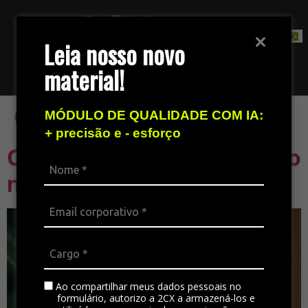
Leia nosso novo
material!
Fale com nossa equipe de vendas
Categoria:
Mercado
MÓDULO DE QUALIDADE COM IA:
+ precisão e - esforço
Contact Center de Sucesso
no Home Office
Ao compartilhar meus dados pessoais no
formulário, autorizo a 2CX a armazená-los e