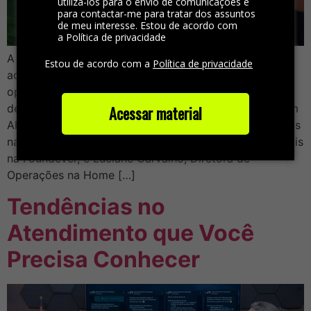
utilizá-los para o envio de comunicações e
para contactar-me para tratar dos assuntos
de meu interesse. Estou de acordo com
a Política de privacidade
A migração dos contact centers para o home office,
Estou de acordo com a
Política de privacidade
acelerada pela pandemia, trouxe desafios e
oportunidades. No Videocast 2CX, Bruno Froes, Head
de Relacionamento da 2CX, mediou uma conversa com
Acessar material
Alessandra Cristina, Especialista em Gestão de Pessoas
na 2CX, Stela Chagas, Especialista em Soluções Digitais
na Foundever, e Luciane Carvalho, Diretora de
Operações na Home […]
Tendências no
Atendimento que Você
Precisa Conhecer