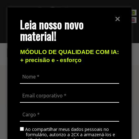
Leia nosso novo
material!
Fale com nossa equipe de vendas
IBM Watson
MÓDULO DE QUALIDADE COM IA:
+ precisão e - esforço
Atenda seu cliente
em todos os canais
A plataforma omnichannel é ideal para integrar
todos os canais da empresa, padronizando a
comunicação e gerando satisfação no
Ao compartilhar meus dados pessoais no
atendimento.
formulário, autorizo a 2CX a armazená-los e