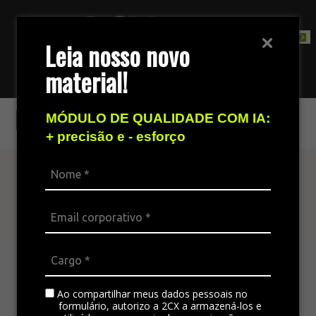
Leia nosso novo
material!
Fale com nossa equipe de vendas
Meta Partner
MÓDULO DE QUALIDADE COM IA:
+ precisão e - esforço
Atenda seu cliente
em todos os canais
A plataforma omnichannel é ideal para integrar
todos os canais da empresa, padronizando a
comunicação e gerando satisfação no
Ao compartilhar meus dados pessoais no
atendimento.
formulário, autorizo a 2CX a armazená-los e