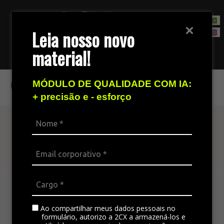
Leia nosso novo
material!
Fale com nossa equipe de vendas
CONAREC 2020
MÓDULO DE QUALIDADE COM IA:
+ precisão e - esforço
Atenda seu cliente
em todos os canais
A plataforma omnichannel é ideal para integrar
todos os canais da empresa, padronizando a
comunicação e gerando satisfação no
Ao compartilhar meus dados pessoais no
atendimento.
formulário, autorizo a 2CX a armazená-los e