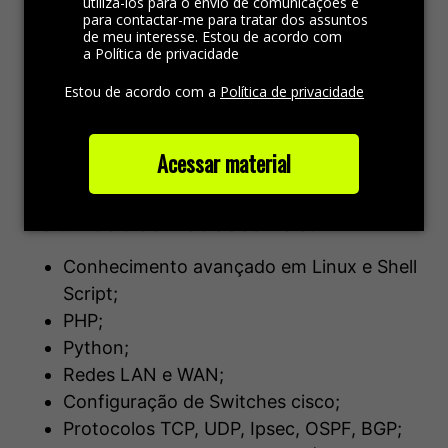
utilizá-los para o envio de comunicações e
para contactar-me para tratar dos assuntos
Criação de scripts para automatização de
de meu interesse. Estou de acordo com
processos;
a Política de privacidade
Configuração de
telecom
, placas E1
Estou de acordo com a
Política de privacidade
(
Digium
/
Sangoma
/
Khomp
);
SIP;
Acessar material
Manter ambiente cloud estável e seguro;
Analise de causa raiz de problemas.
Habilidades necessárias:
Conhecimento avançado em Linux e Shell
Script;
PHP;
Python;
Redes LAN e WAN;
Configuração de Switches cisco;
Protocolos TCP, UDP,
Ipsec
, OSPF, BGP;