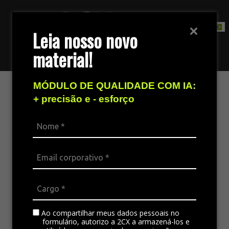
Leia nosso novo
material!
Fale com nossa equipe de vendas
MÓDULO DE QUALIDADE COM IA:
Tecnologia da Informação
+ precisão e - esforço
Analista de Infraestrutura Pleno
Tarefas da posição:
Manter toda a infraestrutura de servidores
e rede, sempre garantindo funcionamento
otimizado;
Criação de VM’S após análise de
Ao compartilhar meus dados pessoais no
capacidade de hardware e avaliar
formulário, autorizo a 2CX a armazená-los e
necessidade de upgrade de hardware;