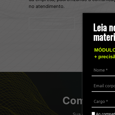
no atendimento.
Leia n
Saiba mais
materi
MÓDULO
+ precis
Combos pa
Ao compart
Sua operação com a