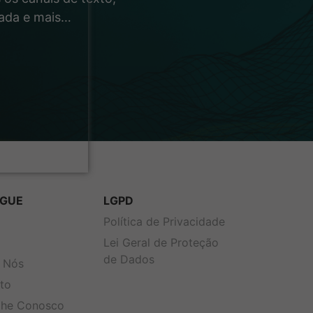
rada e mais…
GUE
LGPD
s
Política de Privacidade
Lei Geral de Proteção
de Dados
 Nós
to
lhe Conosco