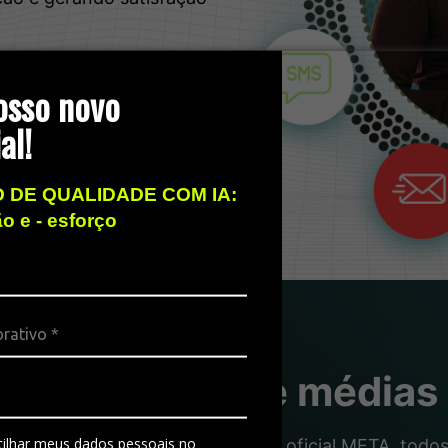
osso novo
al!
 DE QUALIDADE COM IA:
ão e - esforço
ra pequenas e médias
ilhar meus dados pessoais no
 qualidade das grandes. Número oficial META, todos 