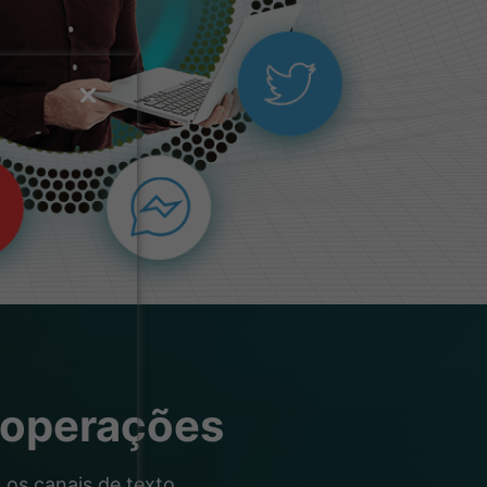
 operações
os canais de texto,