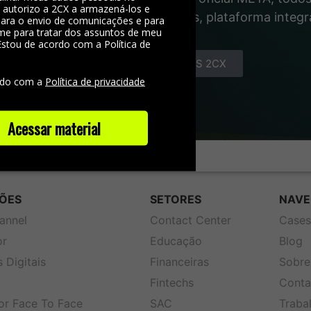
, autorizo a 2CX a armazená-los e
gente das interações com clientes, plataforma integ
 para o envio de comunicações e para
me para tratar dos assuntos de meu
Estou de acordo com a Política de
e
CONHEÇA OS COMBOS 2CX
rdo com a
Política de privacidade
Acessar material
ÕES
SETORES
NAVE
annel
Contact Center
Case
or
Educação
Blog
 Digitais
Financeiras
Sobre
Fintechs
Conta
or Face To Face
SAC
Traba