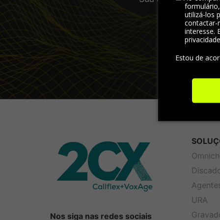
formulário
visão abran
utilizá-los
contactar-
interesse. 
privacidad
Estou de aco
SOLUÇ
Omnich
Discad
Agentes
URA
Gravad
Nos siga nas redes sociais