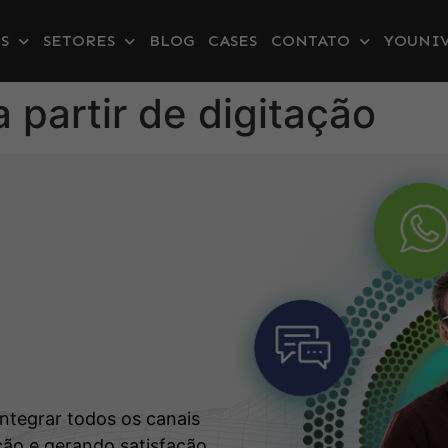
S
SETORES
BLOG
CASES
CONTATO
YOUNIV
a partir de digitação
s
integrar todos os canais
ão e gerando satisfação