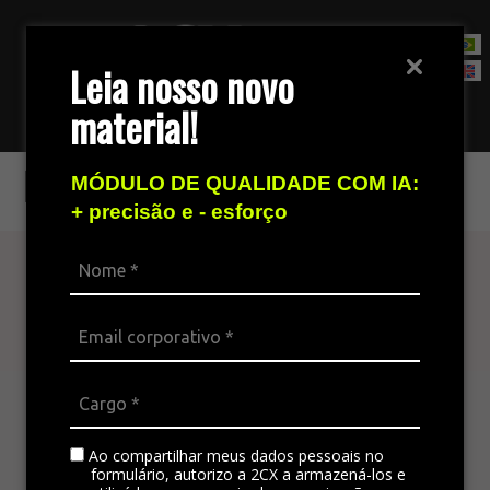
Leia nosso novo
material!
Fale com nossa equipe de vendas
E-mail
MÓDULO DE QUALIDADE COM IA:
+ precisão e - esforço
Atenda seu cliente
em todos os canais
A plataforma omnichannel é ideal para integrar
todos os canais da empresa, padronizando a
comunicação e gerando satisfação no
Ao compartilhar meus dados pessoais no
atendimento.
formulário, autorizo a 2CX a armazená-los e