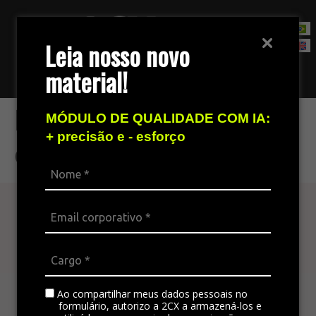
Leia nosso novo
material!
Fale com nossa equipe de vendas
Multiplique o
MÓDULO DE QUALIDADE COM IA:
+ precisão e - esforço
conhecimento
Atenda seu cliente
em todos os canais
A plataforma omnichannel é ideal para integrar
todos os canais da empresa, padronizando a
Ao compartilhar meus dados pessoais no
formulário, autorizo a 2CX a armazená-los e
comunicação e gerando satisfação no