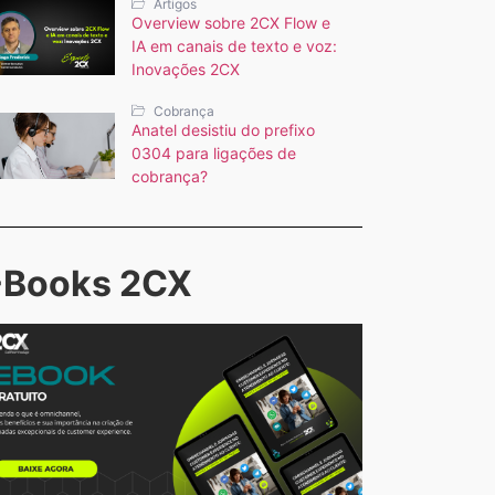
Artigos
Overview sobre 2CX Flow e
IA em canais de texto e voz:
Inovações 2CX
Cobrança
Anatel desistiu do prefixo
0304 para ligações de
cobrança?
-Books 2CX