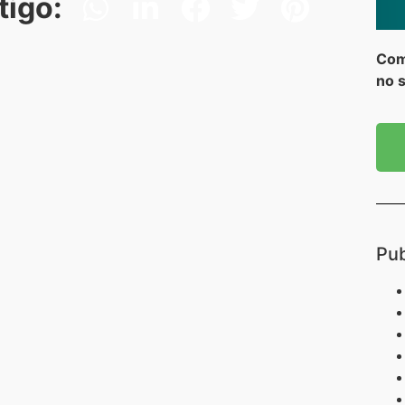
tigo:
Co
no 
Pub