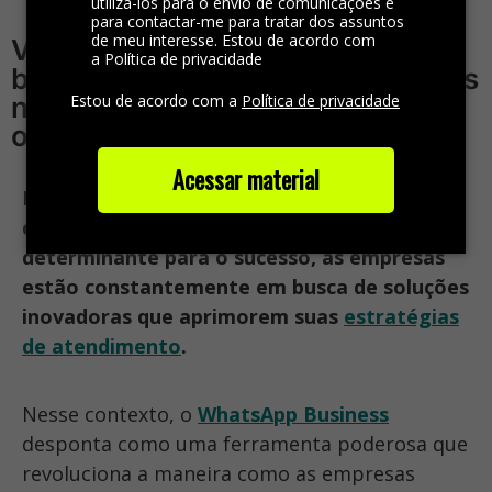
utilizá-los para o envio de comunicações e
para contactar-me para tratar dos assuntos
de meu interesse. Estou de acordo com
Videocast 2CX: desvendando os
a Política de privacidade
benefícios do WhatsApp Business
Estou de acordo com a
Política de privacidade
na estratégia de atendimento
omnichannel
Acessar material
No cenário do mercado atual, onde a
conexão eficaz com os clientes é um fator
determinante para o sucesso, as empresas
estão constantemente em busca de soluções
inovadoras que aprimorem suas
estratégias
de atendimento
.
Nesse contexto, o
WhatsApp Business
desponta como uma ferramenta poderosa que
revoluciona a maneira como as empresas