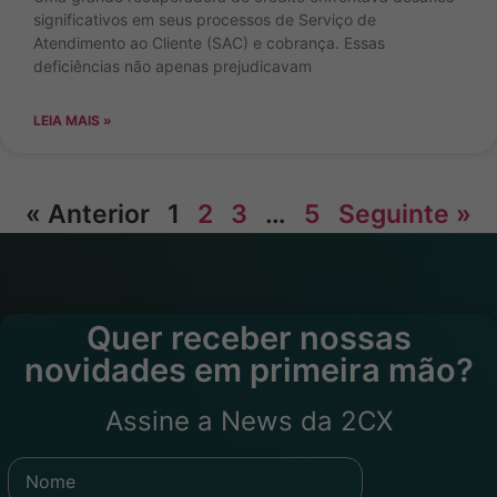
significativos em seus processos de Serviço de
Atendimento ao Cliente (SAC) e cobrança. Essas
deficiências não apenas prejudicavam
LEIA MAIS »
« Anterior
1
2
3
…
5
Seguinte »
Quer receber nossas
novidades em primeira mão?
Assine a News da 2CX