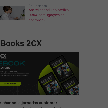
Cobrança
Anatel desistiu do prefixo
0304 para ligações de
cobrança?
-Books 2CX
ichannel e jornadas customer