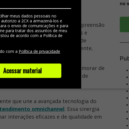
 das jornadas de
no 
ilhar meus dados pessoais no
, autorizo a 2CX a armazená-los e
gias proporciona uma valiosa compreensão
 para o envio de comunicações e para
me para tratar dos assuntos de meu
 dos clientes, suas necessidades e
Estou de acordo com a Política de
iais para aprimorar a estratégia de
e
ções e elevar a satisfação do cliente,
rdo com a
Política de privacidade
to.
Pub
istentes e ágeis, é possível aprimorar de
Acessar material
o cliente e otimizar as operações de
nte que une a avançada tecnologia do
tendimento omnichannel
. Essa sinergia
ar interações eficazes e de qualidade em