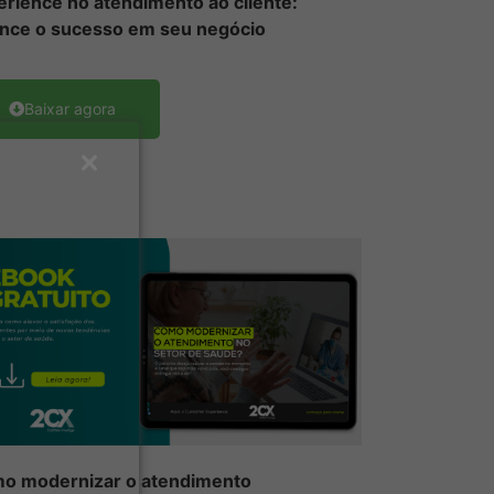
erience no atendimento ao cliente:
ance o sucesso em seu negócio
Baixar agora
mo
modernizar
o atendimento