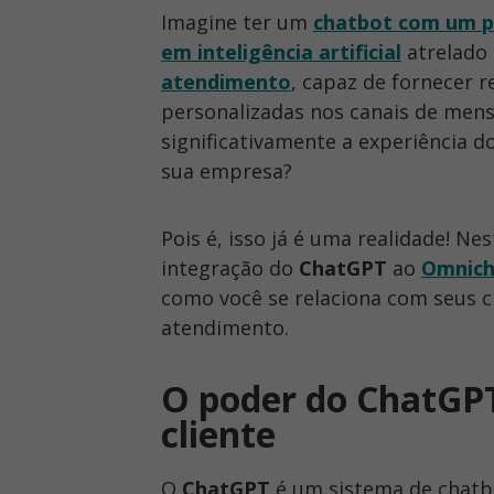
Imagine ter um
chatbot com um p
em inteligência artificial
atrelado
atendimento
, capaz de fornecer r
personalizadas nos canais de men
significativamente a experiência do
sua empresa?
Pois é, isso já é uma realidade! 
integração do
ChatGPT
ao
Omnich
como você se relaciona com seus c
atendimento.
O poder do ChatGP
cliente
O
ChatGPT
é um sistema de chatb