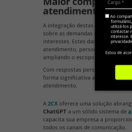
Maior compreensão
atendimento
Ao compart
formulário
A integração destas duas tecnolo
utilizá-los
contactar-
sobre as demandas mais frequentes
interesse. 
interesses. Estes dados são essenc
privacidad
atendimento, personalizar as intera
Estou de aco
ampliando o escopo do atendimen
Com respostas personalizadas, cons
forma significativa a experiência d
atendimento.
A
2CX
oferece uma solução abrange
ChatGPT
a um sólido sistema de
a
capacita sua empresa a proporcion
todos os canais de comunicação.