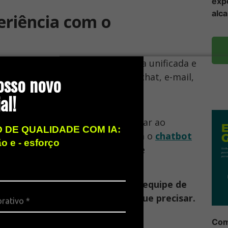
exp
alc
riência com o
channel oferece uma experiência unificada e
osso novo
 incluindo
WhatsApp
, Telegram, chat, e-mail,
al!
hannel
da 2CX
permite aproveitar ao
 DE QUALIDADE COM IA:
 Os clientes podem interagir com o
chatbot
ão e - esforço
ão e receber respostas rápidas e
rsa é mantido, permitindo que a equipe de
ormações necessárias sempre que precisar.
Co