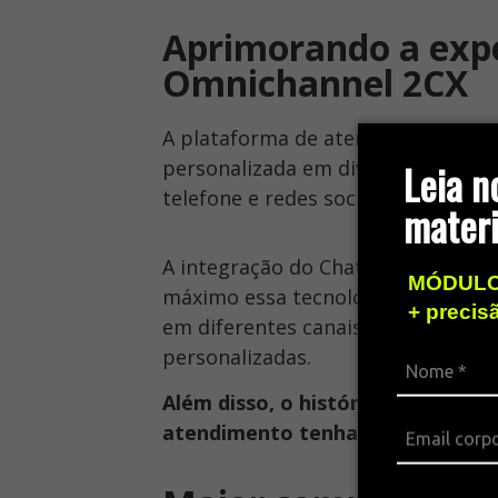
Aprimorando a expe
Omnichannel 2CX
A plataforma de atendimento omni
Leia n
personalizada em diversos canais,
telefone e redes sociais.
materi
A integração do ChatGPT ao
Omnic
MÓDULO
máximo essa tecnologia avançada.
+ precis
em diferentes canais de comunicaç
personalizadas.
Além disso, o histórico da conve
atendimento tenha acesso às inf