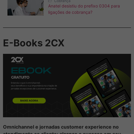
Cobrança
Anatel desistiu do prefixo 0304 para
ligações de cobrança?
E-Books 2CX
Omnichannel e jornadas customer experience no
atendimento ao cliente: alcance o sucesso em seu