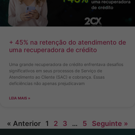
+ 45% na retenção do atendimento de
uma recuperadora de crédito
Uma grande recuperadora de crédito enfrentava desafios
significativos em seus processos de Serviço de
Atendimento ao Cliente (SAC) e cobrança. Essas
deficiências não apenas prejudicavam
LEIA MAIS »
« Anterior
1
2
3
…
5
Seguinte »