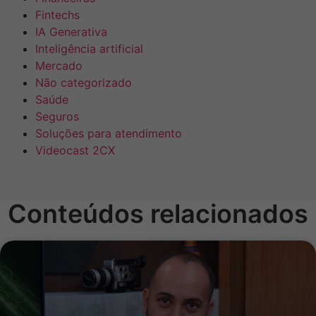
Fintechs
IA Generativa
Inteligência artificial
Mercado
Não categorizado
Saúde
Seguros
Soluções para atendimento
Videocast 2CX
Conteúdos relacionados