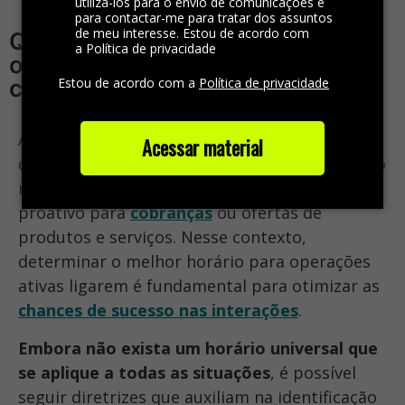
utilizá-los para o envio de comunicações e
para contactar-me para tratar dos assuntos
de meu interesse. Estou de acordo com
Qual o melhor horário para
a Política de privacidade
operações ativas ligarem para os
Estou de acordo com a
Política de privacidade
clientes?
As operações ativas desempenham um papel
Acessar material
desafiador no engajamento dos clientes, sendo
responsáveis por estabelecer um contato
proativo para
cobranças
ou ofertas de
produtos e serviços. Nesse contexto,
determinar o melhor horário para operações
ativas ligarem é fundamental para otimizar as
chances de sucesso nas interações
.
Embora não exista um horário universal que
se aplique a todas as situações
, é possível
seguir diretrizes que auxiliam na identificação