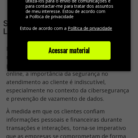
utilizá-los para o envio de comunicações e
para contactar-me para tratar dos assuntos
de meu interesse. Estou de acordo com
a Política de privacidade
Segurança no Atendimento –
Estou de acordo com a
Política de privacidade
LGPD e Cibersegurança
Na era digital, onde as interações
e
Acessar material
relacionamentos comerciais
ocorrem
predominantemente por meio de plataformas
online, a importância da segurança no
atendimento ao cliente é indiscutível,
especialmente no contexto da cibersegurança
e prevenção de vazamento de dados.
À medida em que os clientes confiam
informações pessoais e financeiras durante
transações e interações, torna-se imperativo
que as empresas se comprometam de forma