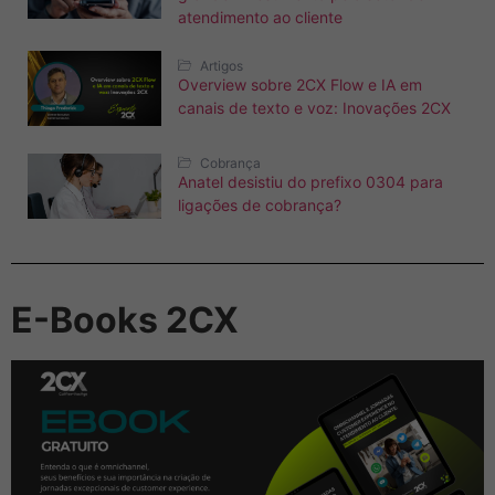
atendimento ao cliente
Artigos
Overview sobre 2CX Flow e IA em
canais de texto e voz: Inovações 2CX
Cobrança
Anatel desistiu do prefixo 0304 para
ligações de cobrança?
E-Books 2CX